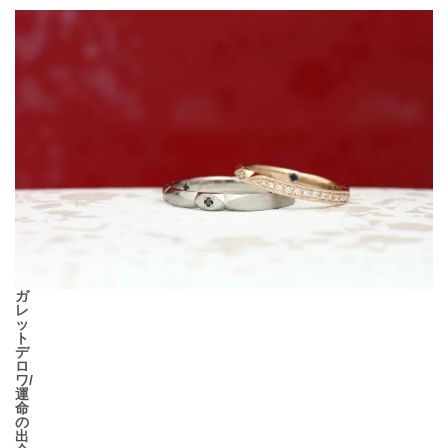
ガ
レ
ッ
ト
デ
ロ
ワ/
運
命
の
出