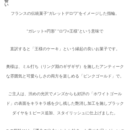
会
い
フランスの伝統菓子“ガレットデロワ”をイメージした指輪。
“ガレット=円形” “ロワ=王様”という意味で
直訳すると「王様のケーキ」という縁起の良いお菓子です。
奥様は、ミル打ち（リング淵のギザギザ）を施したアンティーク
な雰囲気と可愛らしさの両方を楽しめる「ピンクゴールド」で。
ご主人は、渋めの光沢でメンズからも好評の「ホワイトゴール
ド」の表面をキラキラ感を少し残した艶消し加工を施しブラック
ダイヤを１ピース追加、スタイリッシュに仕上げました。