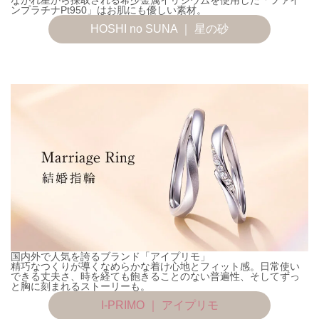
ンプラチナPt950」はお肌にも優しい素材。
HOSHI no SUNA ｜ 星の砂
国内外で人気を誇るブランド「アイプリモ」
精巧なつくりが導くなめらかな着け心地とフィット感。日常使い
できる丈夫さ、時を経ても飽きることのない普遍性、そしてずっ
と胸に刻まれるストーリーも。
I-PRIMO ｜ アイプリモ