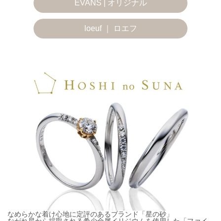
EVANS | オリジナル
loeuf ｜ ロエフ
なめらかな着け心地に定評のあるブランド「星の砂」
ながれ星から採取される希少金属イリジウムを使用した「ファイ