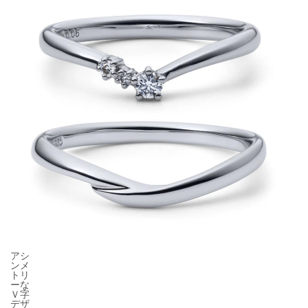
アシ
ンメ
トリ
ーな
Ｖ字
デザ