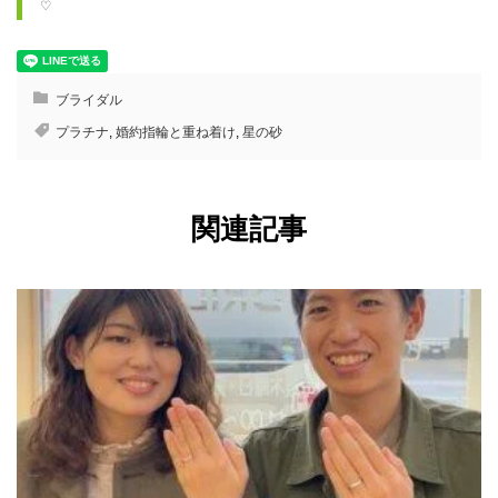
♡　
ブライダル
プラチナ
,
婚約指輪と重ね着け
,
星の砂
関連記事