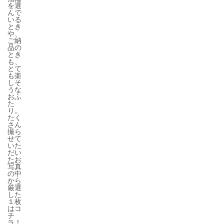
を選
んで
いる
とき
や、
ご納
品の
とき
も、
とて
も楽
しそ
うな
おふ
た
り。
たく
さん
撮ら
せて
いた
だい
たお
写真
の中
から
厳選
した
１枚
はコ
チ
ラ！