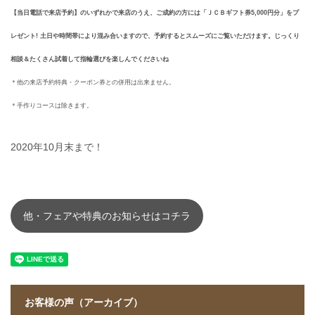
【当日電話で来店予約】のいずれかで来店のうえ、ご成約の方には「ＪＣＢギフト券5,000円分」をプ
レゼント! 土日や時間帯により混み合いますので、予約するとスムーズにご覧いただけます。じっくり
相談＆たくさん試着して指輪選びを楽しんでくださいね
＊他の来店予約特典・クーポン券との併用は出来ません。
＊手作りコースは除きます。
2020年10月末まで！
他・フェアや特典のお知らせはコチラ
お客様の声（アーカイブ）