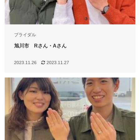
ブライダル
旭川市 Rさん・Aさん
2023.11.26
2023.11.27