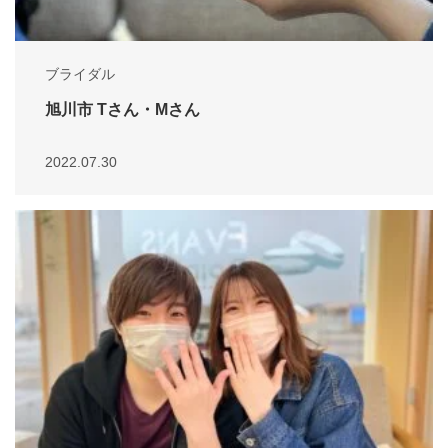
ブライダル
旭川市 Tさん・Mさん
2022.07.30