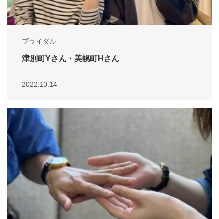
ブライダル
津別町Yさん・美幌町Hさん
2022.10.14