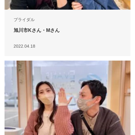
ブライダル
旭川市Kさん・Mさん
2022.04.18