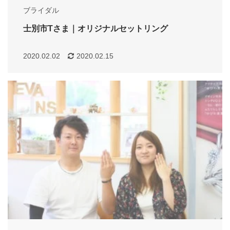
ブライダル
士別市Tさま｜オリジナルセットリング
2020.02.02
2020.02.15