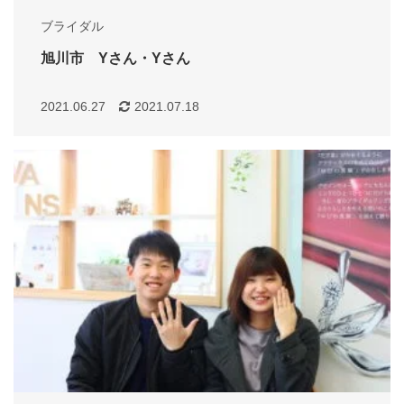
ブライダル
旭川市 Yさん・Yさん
2021.06.27
2021.07.18