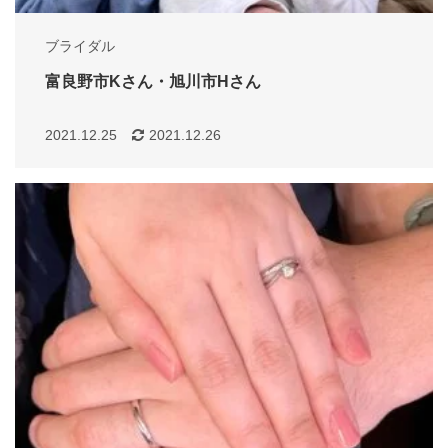
ブライダル
富良野市Kさん・旭川市Hさん
2021.12.25
2021.12.26